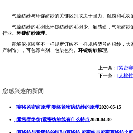
气流纺纱与环锭纺纱的关键区别取决于强力、触感和毛羽
气流纺纱的毛羽比环锭纺纱的毛羽少、触感硬，气流纺纱的
行业。
环锭纺纱原理
。
能够依据顾客不一样规定订纺不一样规格型号的棉纱，大家生
产制造），可包漂白剂、包染色剂。
环锭纺纱原理
。
上一条：
[紧密
下一条：
[人棉
您感兴趣的新闻
[赛络紧密纺原理]赛络紧密纺纺纱的原理
2020-05-15
[紧密赛络纺]紧密纺纱线有什么特点
2020-04-30
[赛络纺与紧密纺的区别]赛络纺,紧密纺与紧密赛络纺之