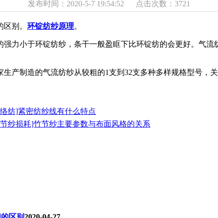
发布时间：2020-5-7 19:54:52 点击次数：3721
的区别。
环锭纺纱原理
。
强力小于环锭纺纱，条干一般盈眶下比环锭纺的会更好。气流纺
产制造的气流纺纱从较粗的1支到32支多种多样规格型号，关
赛络纺]紧密纺纱线有什么特点
竹节纱损耗]竹节纱主要参数与布面风格的关系
间的区别
2020-04-27