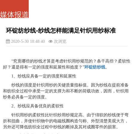
媒体报道
环锭纺纱线-纱线怎样能满足针织用纱标准
2020-5-30 18:48:40
次浏览
“究竟哪些的纱线才算是考虑针织用纱规范的？条干高些？柔软性
好？還是得有一定的强度和延展性和捻度？”
环锭纺纱线
。
1、纱线应具备一定的强度和延展性
纱线的强度是针织用纱的关键质量指标值。因为纱线在提前准备
和纺织全过程中承受一定的支撑力和不断的荷载功效，因而，针织用
纱务必具备一定的强度。
2、纱线应具备优良的柔软性
针织用纱的柔软性比针织纱用纱规定高。由于绵软的纱线便于弯
折和扭曲，并使针织物中的电磁线圈构造匀称、外型清楚美观大方，
另外还可降低纺织全过程中纱线的断掉及其对成圈零件的损害。