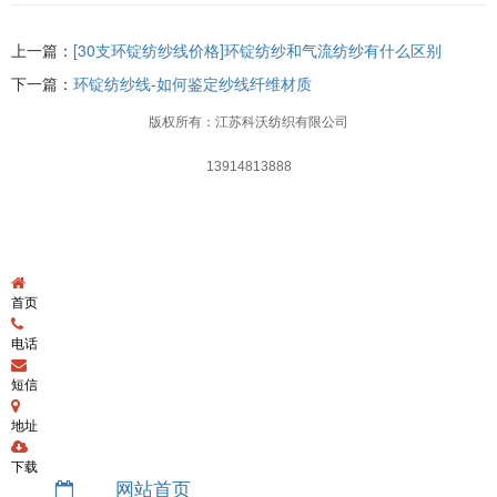
上一篇：
[30支环锭纺纱线价格]环锭纺纱和气流纺纱有什么区别
下一篇：
环锭纺纱线-如何鉴定纱线纤维材质
版权所有：江苏科沃纺织有限公司
13914813888
首页
电话
短信
地址
下载
网站首页