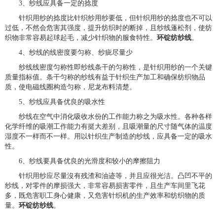
3、纱线应具备一定的捻度
针织用纱的捻度比针织纱用纱要低，但针织用纱的捻度也不可以
过低，不然会危害其强度，提升纺织时的断掉，且纱线蓬松剂，使纺
织物非常容易起球起毛，减少针织物的服食特性。
环锭纺纱线
。
4、纱线的线密度要匀称、纱疵尽量少
纱线线密度匀称性即纱线条干的匀称性，是针织用纱的一个关键
质量指标值。条干匀称的纱线有益于针织生产加工和确保纺织物品
质，使电磁线圈构造匀称，尼龙布料清楚。
5、纱线应具备优良的吸水性
纱线在空气中消化吸收水份的工作能力称之为吸水性。各种各样
化学纤维的吸潮工作能力有挺大差别，且吸潮量的尺寸随气体的温度
湿度不一样而不一样。用以针织生产制造的纱线，应具备一定的吸水
性。
6、纱线要具备优良的光滑度和较小的摩擦阻力
针织用纱应尽量沒有残渣和油迹等，并且应很光洁。凸凹不平的
纱线，对零件的摩损强大，非常容易损害零件，且生产车间里飞花
多，既危害职工身心健康，又危害针织机的生产效率和纺织物的质
量。
环锭纺纱线
。