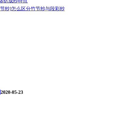
络纺成纱特点
竹节纱]怎么区分竹节纱与段彩纱
别
2020-05-23