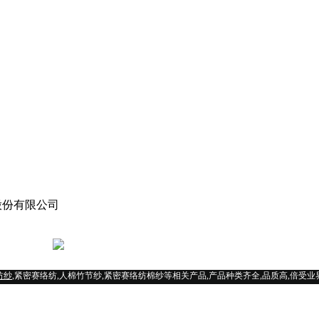
沃纺织股份有限公司
苏ICP备18063035号-1
苏公网安备 32032202000301号
纺纱
,紧密赛络纺,人棉竹节纱,紧密赛络纺棉纱等相关产品,产品种类齐全,品质高,倍受业