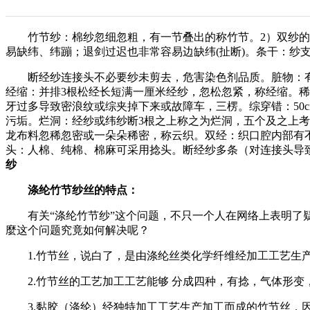
竹节纱：棉纱忽细忽粗，有一节叠出的称竹节。2）双纱的双
易缺纬、纬蹦；退剑过迟也非常容易边缺纬(扯断)。条干：纱
断经纱连接头不必要纱未剪去，危害染色剂品质。脏物：有脏东
经缩：并排3根松经长短满一厘米经纱，忽松忽紧，称经缩。
牙过多导致密浪纹或综夹掉下来或故障车，三楞。综穿错：50
污垢。烂洞：经纱或纬纱断3根之上称之为烂洞，五个及之上
龙布料忽稀忽密或一朵朵稀密，称云织。双经：织口腔内部有
头：人棉、纯棉、棉麻可采用捻头。断经纱多条（对连接头导致
纱
涤纶竹节纱丝的特点：
有关“涤纶竹节纱”这个问题，不只一个人在网络上表明了疑
麼这个问题究竟如何解决呢？
1.竹节丝，说白了，是由涤纶丝类化学纤维经加工工艺生产
2.竹节丝的工艺加工工艺能够 分成四种，有捻，气体形变
3.黏胶（涤纶）经独特加工工艺生产加工而成的竹节丝，因