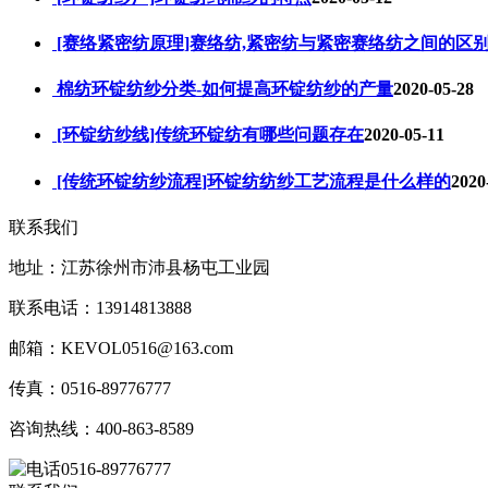
[赛络紧密纺原理]赛络纺,紧密纺与紧密赛络纺之间的区
棉纺环锭纺纱分类-如何提高环锭纺纱的产量
2020-05-28
[环锭纺纱线]传统环锭纺有哪些问题存在
2020-05-11
[传统环锭纺纱流程]环锭纺纺纱工艺流程是什么样的
2020
联系我们
地址：江苏徐州市沛县杨屯工业园
联系电话：13914813888
邮箱：KEVOL0516@163.com
传真：0516-89776777
咨询热线：400-863-8589
0516-89776777