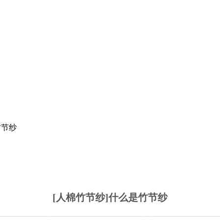
竹节纱
[人棉竹节纱]什么是竹节纱