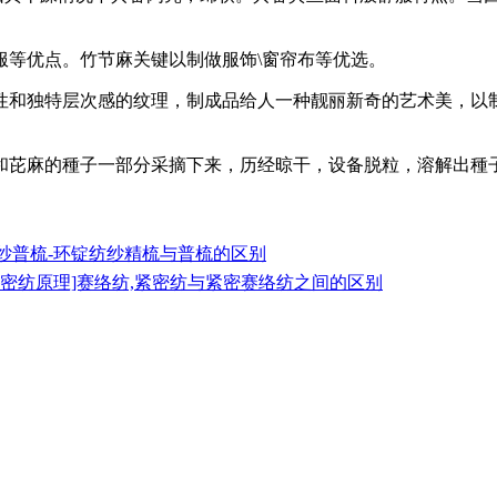
等优点。竹节麻关键以制做服饰\窗帘布等优选。
独特层次感的纹理，制成品给人一种靓丽新奇的艺术美，以制
芘麻的種子一部分采摘下来，历经晾干，设备脱粒，溶解出種子
纱普梳-环锭纺纱精梳与普梳的区别
紧密纺原理]赛络纺,紧密纺与紧密赛络纺之间的区别