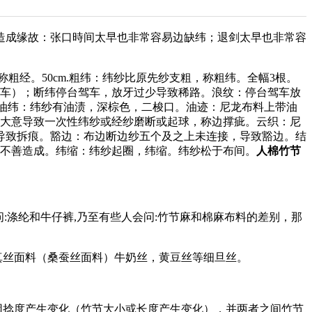
造成缘故：张口時间太早也非常容易边缺纬；退剑太早也非常容
经。50cm.粗纬：纬纱比原先纱支粗，称粗纬。全幅3根。
障车）；断纬停台驾车，放牙过少导致稀路。浪纹：停台驾车放
。油纬：纬纱有油渍，深棕色，二梭口。油迹：尼龙布料上带油
忽大意导致一次性纬纱或经纱磨断或起球，称边撑疵。云织：尼
导致拆痕。豁边：布边断边纱五个及之上未连接，导致豁边。结
作不善造成。纬缩：纬纱起圈，纬缩。纬纱松于布间。
人棉竹节
涤纶和牛仔裤,乃至有些人会问:竹节麻和棉麻布料的差别，那
真丝面料（桑蚕丝面料）牛奶丝，黄豆丝等细旦丝。
因捻度产生变化（竹节大小或长度产生变化），并两者之间竹节