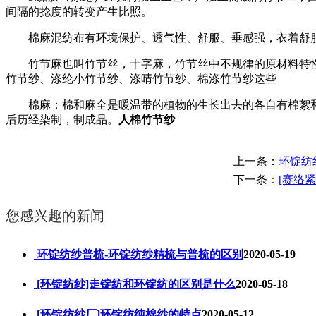
间隔的捻度的转变产生比照。
棉麻混纺布有环境保护、透气性、舒服、垂感强，衣着舒服
竹节麻也叫竹节丝，十字麻，竹节丝中不规律的原材料特性和
竹节纱、涤纶小竹节纱、涤晴竹节纱、棉涤竹节纱这些
棉麻：棉和麻全是暖温带的植物的生长出去的各自有棉絮和
后历经染制，制成品。
人棉竹节纱
上一条：
环锭纺
下一条：
[赛络
您感兴趣的新闻
环锭纺纱普梳-环锭纺纱精梳与普梳的区别
2020-05-19
[环锭纺纱]走锭纺和环锭纺的区别是什么
2020-05-18
[环锭纺纱厂]环锭纺纯棉纱的特点
2020-05-12