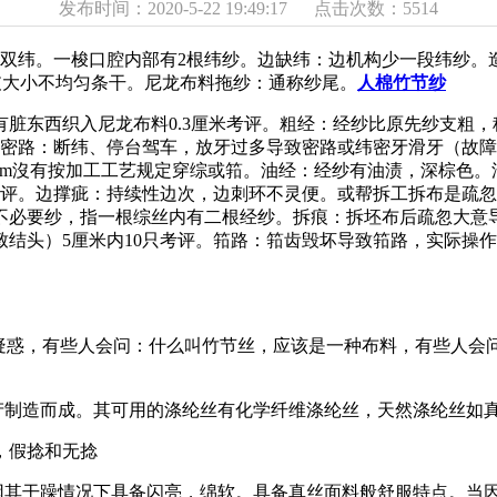
发布时间：2020-5-22 19:49:17 点击次数：5514
纬。一梭口腔内部有2根纬纱。边缺纬：边机构少一段纬纱。
支大小不均匀条干。尼龙布料拖纱：通称纱尾。
人棉竹节纱
西织入尼龙布料0.3厘米考评。粗经：经纱比原先纱支粗，称粗
稀密路：断纬、停台驾车，放牙过多导致密路或纬密牙滑牙（故
cm沒有按加工工艺规定穿综或筘。油经：经纱有油渍，深棕色
考评。边撑疵：持续性边次，边刺环不灵便。或帮拆工拆布是疏
不必要纱，指一根综丝内有二根经纱。拆痕：拆坯布后疏忽大意
结头）5厘米内10只考评。筘路：筘齿毁坏导致筘路，实际操
惑，有些人会问：什么叫竹节丝，应该是一种布料，有些人会问:
制造而成。其可用的涤纶丝有化学纤维涤纶丝，天然涤纶丝如
，假捻和无捻
其干躁情况下具备闪亮，绵软。具备真丝面料般舒服特点。当