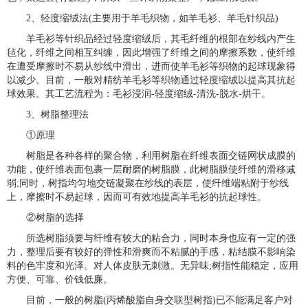
2、轻度缩绒法(主要用于羊毛织物，如羊毛衫、羊毛针织品)
羊毛衫等针织品经过轻度缩绒后，其毛纤维的根部在纱线内产生
毡化，纤维之间相互纠缠，因此增强了纤维之间的摩擦系数，使纤维
在遭受摩擦时不易从纱线中滑出，进而使羊毛衫等织物的起球现象得
以减少。目前，一般对精纺羊毛衫等织物通过轻度缩绒以提高其抗起
球效果。其工艺流程为：毛衫浸润-轻度缩绒-清洗-脱水-烘干。
3、树脂整理法
①原理
树脂是各种各样的聚合物，利用树脂在纤维表面交链网状成膜的
功能，使纤维表面包裹一层耐磨的树脂膜，此树脂膜使纤维的滑移减
弱;同时，树指均匀地交链凝聚在纱线的表层，使纤维端粘附于纱线
上，摩擦时不易起球，因而可有效地提高羊毛衫的抗起球性。
②树脂的选择
所选树脂须要与纤维有较大的粘合力，同时本身也应有一定的强
力，整理后要有较好的弹性和滑爽而不粘腻的手感，粘结膜不影响染
料的色牢度和光泽。对人体皮肤无刺激。无异味;树指性能稳定，应用
方便、可靠、价钱低廉。
目前，一般的树脂(丙烯酸脂自身交联型树指)已不能满足客户对