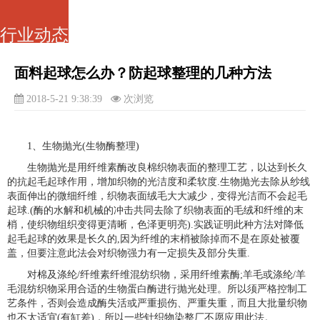
行业动态
面料起球怎么办？防起球整理的几种方法
2018-5-21 9:38:39
次浏览
1、生物抛光(生物酶整理)
生物抛光是用纤维素酶改良棉织物表面的整理工艺，以达到长久
的抗起毛起球作用，增加织物的光洁度和柔软度.生物抛光去除从纱线
表面伸出的微细纤维，织物表面绒毛大大减少，变得光洁而不会起毛
起球.(酶的水解和机械的冲击共同去除了织物表面的毛绒和纤维的末
梢，使织物组织变得更清晰，色泽更明亮).实践证明此种方法对降低
起毛起球的效果是长久的,因为纤维的末梢被除掉而不是在原处被覆
盖，但要注意此法会对织物强力有一定损失及部分失重.
对棉及涤纶/纤维素纤维混纺织物，采用纤维素酶;羊毛或涤纶/羊
毛混纺织物采用合适的生物蛋白酶进行抛光处理。所以须严格控制工
艺条件，否则会造成酶失活或严重损伤、严重失重，而且大批量织物
也不太适宜(有缸差)，所以一些针织物染整厂不愿应用此法。