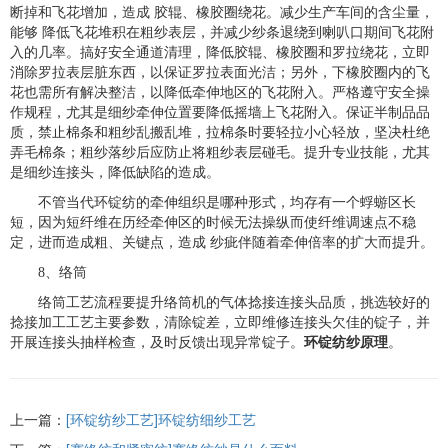
断掉和飞花增加，造成 胶辊、橡胶圈绕花。减少生产车间的含尘量，
能够 降低飞花堆积在粗纱表层，并减少纱条退绕到喇叭口期间飞花附
入的几率。搞好安全通道清理，降低胶辊、橡胶圈和罗拉绕花，立即
消除罗拉表层脏东西，以保证罗拉表面光洁；另外，下橡胶圈内的飞
花也需所有解决整洁，以降低牵伸地区的飞花附入。严格遵守安全操
作规程，尤其是细纱牵伸位置要降低摇墙上飞花附入。保证半制品品
质，禁止棉条和粗纱乱搬乱堆，拉棉条时要轻拉小心轻放，坚决杜绝
弄毛棉条；粗纱落纱后应防止将粗纱表层碰毛。提升专业技能，尤其
是细纱连接头，降低缺陷的造成。
不管当代环锭纺的牵伸组织是哪种形式，均存有一个蜉蝣区长
短，因为短纤维在历经牵伸区的时候无法操纵而使纤维调速点不稳
定，进而造成粗、关键点，造成 纱疵伴随着牵伸倍率的扩大而提升。
8、络筒
络筒工艺流程要提升络筒机的气体捻接连接头品质，挑选较好的
捻接加工工艺主要参数，清除锭差，立即维修连接头欠佳的锭子，并
开展连接头抽样检查，及时反馈出现异常锭子。
环锭纺纱原理
。
上一篇：
[环锭纺纱工艺]环锭纺细纱工艺