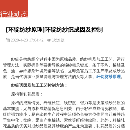
行业动态
[环锭纺纱原理]环锭纺纱疵成因及控制
2020-4-23 17:04:42
次浏览
纱疵是棉纺织全过程中因为原棉品质、纺纱机及加工工艺、运行
管理方法、实际操作等要素导致的棉纱粗关键点、条干不均、棉结及
色、油、异纤掺杂环境污染等缺陷，立即危害后工序生产率及成纱品
质，是当代纺织业质量管理与管理方法的头等大事。
环锭纺纱原理
。
纱疵诱因及加工工艺控制方法：
原棉和轧花品质：
原棉的成熟情况、纤维长短、线密度、强力等是决策成纱品质的
基本前提，尤与原棉成熟情况息息相关，由于籽棉成熟情况较弱、单
纤维强力较小，易在牵伸生产过程中沿须条长短方位作竖向迁移并趋
于集中化，盘绕、歪曲产生棉结、索丝等纤维性缺陷。此外，籽棉轧
花品质的优劣对成纱品质及其纱疵的产生尤为重要，轧花品质的分档