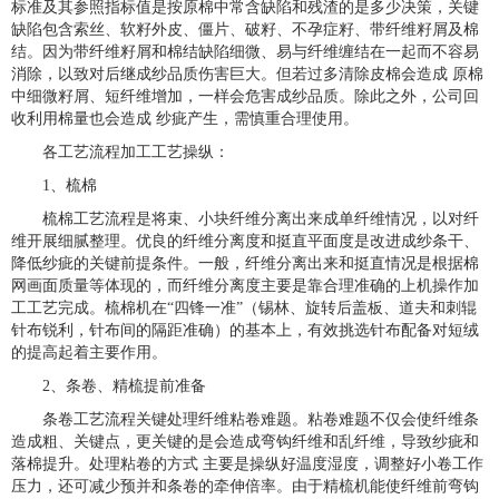
标准及其参照指标值是按原棉中常含缺陷和残渣的是多少决策，关键
缺陷包含索丝、软籽外皮、僵片、破籽、不孕症籽、带纤维籽屑及棉
结。因为带纤维籽屑和棉结缺陷细微、易与纤维缠结在一起而不容易
消除，以致对后继成纱品质伤害巨大。但若过多清除皮棉会造成 原棉
中细微籽屑、短纤维增加，一样会危害成纱品质。除此之外，公司回
收利用棉量也会造成 纱疵产生，需慎重合理使用。
各工艺流程加工工艺操纵：
1、梳棉
梳棉工艺流程是将束、小块纤维分离出来成单纤维情况，以对纤
维开展细腻整理。优良的纤维分离度和挺直平面度是改进成纱条干、
降低纱疵的关键前提条件。一般，纤维分离出来和挺直情况是根据棉
网画面质量等体现的，而纤维分离度主要是靠合理准确的上机操作加
工工艺完成。梳棉机在“四锋一准”（锡林、旋转后盖板、道夫和刺辊
针布锐利，针布间的隔距准确）的基本上，有效挑选针布配备对短绒
的提高起着主要作用。
2、条卷、精梳提前准备
条卷工艺流程关键处理纤维粘卷难题。粘卷难题不仅会使纤维条
造成粗、关键点，更关键的是会造成弯钩纤维和乱纤维，导致纱疵和
落棉提升。处理粘卷的方式 主要是操纵好温度湿度，调整好小卷工作
压力，还可减少预并和条卷的牵伸倍率。由于精梳机能使纤维前弯钩