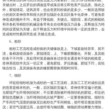
调匀调整点的调匀抗压强度也是尤为重要的；当凸凹罗拉检验到粗、
关键点时，之后罗拉的调速提早或落后将立即危害产品品质。除此之
外，胶辊绕花、进风异常，也会危害到纱疵的是多少。一般应选用较
小的前区牵伸倍率和很大的罗拉隔距令其后区集中化牵伸，可避免牵
伸造成的额外不均，有益于降低粗、关键点。现阶段，新式的精梳机
和并条机等棉纺织机械设备常有全自动释放压力设备，其释放压力時
间的设置较为关键，由于释放压力时纤维中间存有一定的支撑力，会
造成相对性载荷而造成 关键点造成。
6、粗纱
粗纱工艺流程造成纱疵的关键缘故是上、下绒套旋转异常、抓不
清，集棉器错误操作，胶辊绕花，上、下橡胶圈脆化、开裂，及其粗
纱条干不均等；其处理对策是确保各过纱安全通道有不错的粗糙度，
牵伸系统软件充压一切正常，避免胶辊、罗拉跑偏、胶辊下凹，齿轮
啮合恰当，及其操纵有效的橡胶圈替换周期时间等。
7、细纱
环锭纺细纱机做为成纱的一道工艺流程，其加工工艺对成纱品质
的危害是根本性的。一般，后区隔距宜偏大、牵伸倍率宜偏小把握。
当胶辊产生纤维倒丝机时，不仅要清除被纤维倒丝机的胶辊，邻近的
胶辊也需解决；当纤维倒丝机比较严重时，一定要替换胶辊。细纱生
产车间空气湿度的操纵宜比粗纱生产车间稍低，使纤维呈微放湿情
况；若空气湿度过高，会使纤维与钢丝圈、钢领的滑动摩擦力增加，