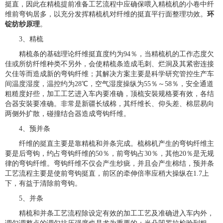
挺直，因此在精梳提前准备工艺流程中应确保喂入精梳机的小卷中纤
维前弯钩居多，以充分发挥精梳机对纤维的挺直平行面整理功效。
环
锭纺纱原理
。
3、精梳
精梳条的基础理论纤维挺直度约为94％，当精梳机的工作态度欠
佳或所纺纤维种类不另外，会使精梳条造成毛刺、烂洞及其紧密连接
欠佳等而造成新的弯钩纤维；其解决方案主要是科学研究管控生产车
间温度湿度，温控约为28℃，空气湿度操纵为55％～58％，安全通道
粗糙度好些，加工工艺进入车内要准确，顶梳安裝规格要有效，各结
合器安裝要准确。非常是新疆长绒棉，其纤维长、仰头差、棉层易向
两侧外扩散，碰撞结合器造成弯钩纤维。
4、预并条
纤维的挺直主要是靠精梳和并条完成。梳棉机产生的弯钩纤维主
要是后弯钩，约占弯钩纤维的50％，前弯钩占30％，其他20％是无规
律的弯钩纤维。弯钩纤维不仅会产生纱疵，并且会产生棉结，预并条
工艺流程主要是使前弯钩挺直，前区的牵伸倍率应稍大操纵在1.7上
下，有益于清除前弯钩。
5、并条
精梳和并条工艺流程除设定有效的加工工艺及准确进入车内外，